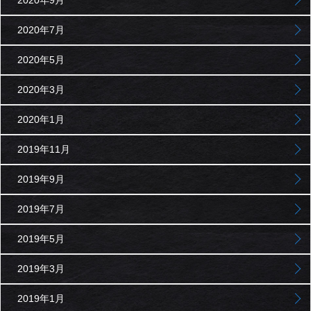
2020年7月
2020年5月
2020年3月
2020年1月
2019年11月
2019年9月
2019年7月
2019年5月
2019年3月
2019年1月