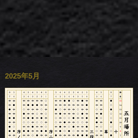
2025年5月