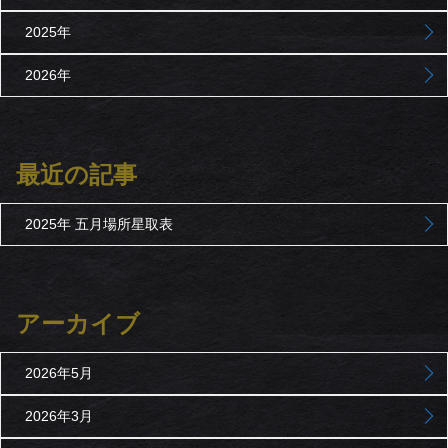
2025年
2026年
最近の記事
2025年 五月場所星取表
アーカイブ
2026年5月
2026年3月