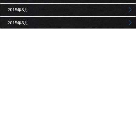
2015年5月
2015年3月
2015年1月
2014年11月
2014年9月
2014年7月
2014年5月
2014年3月
2014年1月