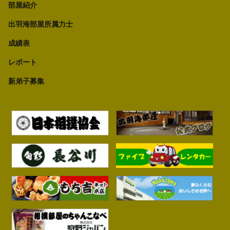
部屋紹介
出羽海部屋所属力士
成績表
レポート
新弟子募集