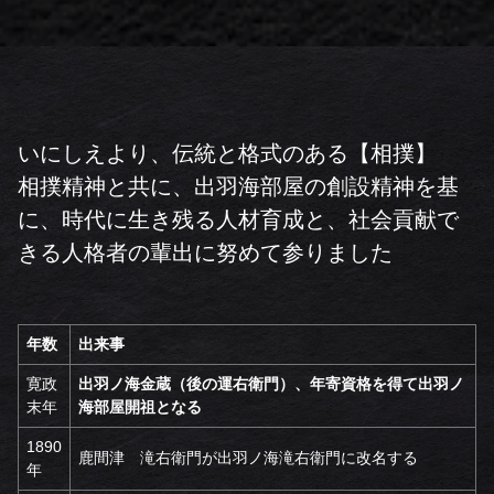
いにしえより、伝統と格式のある【相撲】
相撲精神と共に、出羽海部屋の創設精神を基
に、時代に生き残る人材育成と、社会貢献で
きる人格者の輩出に努めて参りました
年数
出来事
寛政
出羽ノ海金蔵（後の運右衛門）、年寄資格を得て出羽ノ
末年
海部屋開祖となる
1890
鹿間津 滝右衛門が出羽ノ海滝右衛門に改名する
年