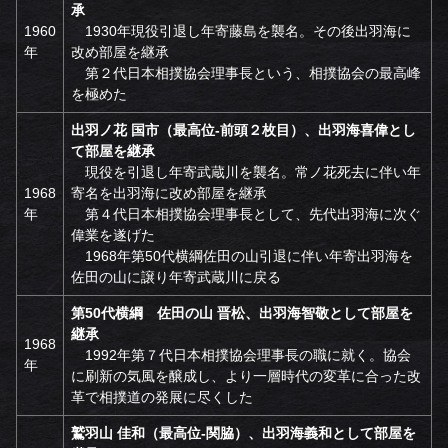
承
1960
1930年現役引退し年寄藤島を襲名。その後出羽海に
年
改め部屋を継承
第２代日本相撲協会理事長という、相撲協会の最高峰
を極めた
出羽ノ花 国市（最高位-前頭２枚目）、出羽海喜偉とし
て部屋を継承
現役を引退し年寄武蔵川を襲名。常ノ花死去に伴い年
1968
寄名を出羽海に改め部屋を継承
年
第４代日本相撲協会理事長として、先代出羽海に次ぐ
偉業を遂げた
1968年第50代横綱佐田の山引退に伴い年寄出羽海を
佐田の山に譲り年寄武蔵川に戻る
第50代横綱 佐田の山 晋松、出羽海智敬として部屋を
継承
1968
1992年第７代日本相撲協会理事長の職に就く。協会
年
に刷新の気風を醸成し、より一層時代の変革に合った改
革で相撲道の発展に尽くした
鷲羽山 佳和（最高位-関脇）、出羽海義和として部屋を