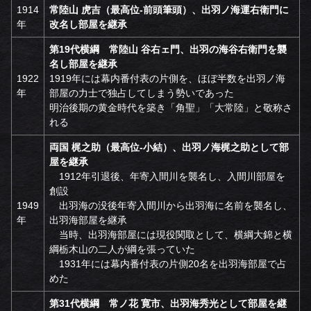
1914
常陸山 虎吉（最高位-前頭筆頭）、出羽ノ海運右衛門に
年
改名し部屋を継承
第19代横綱 常陸山 谷右ェ門、出羽の海谷右衛門を襲
名し部屋を継承
1922
1919年には幕内番付表の片側を、ほぼ半数を出羽ノ海
年
部屋の力士で独占してしまう勢いであった
明治後期の黄金時代を築き「角聖」「大常陸」と敬称さ
れる
両国 梶之助（最高位-小結）、出羽ノ海梶之助として部
屋を継承
1912年引退後、年寄入間川を襲名し、入間川部屋を
創設
1949
出羽海の没後年寄入間川から出羽海に名前を襲名し、
年
出羽海部屋を継承
当時、出羽海部屋には現役関取として、横綱大錦と横
綱栃木山の二人が綱を張っていた
1931年には幕内番付表の片側20名を出羽海部屋で占
めた
第31代横綱 常ノ花 寛市、出羽海秀光として部屋を継