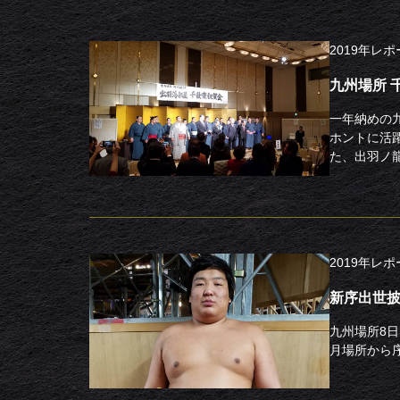
2019年レ
九州場所 
一年納めの
ホントに活
た、出羽ノ龍
2019年レ
新序出世
九州場所8
月場所から