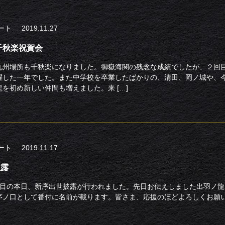
ポート
2019.11.27
千秋楽祝賀会
九州場所も千秋楽になりました。御嶽海関の残念な成績でしたが、２回
躍した一年でした。また中学校を卒業したばかりの、清田、岡ノ城や、
を初め新しい仲間も増えました。来 […]
ポート
2019.11.17
披露
日目の本日、新序出世披露が行われました。先日お伝えしました出羽ノ
序ノ口として番付に名前が載ります。皆さま、応援のほどよろしくお願