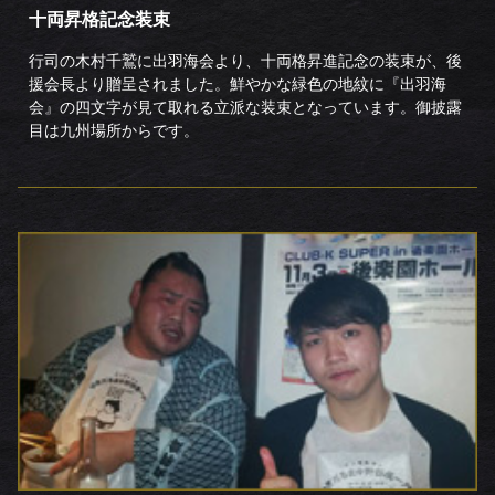
十両昇格記念装束
行司の木村千鷲に出羽海会より、十両格昇進記念の装束が、後
援会長より贈呈されました。鮮やかな緑色の地紋に『出羽海
会』の四文字が見て取れる立派な装束となっています。御披露
目は九州場所からです。