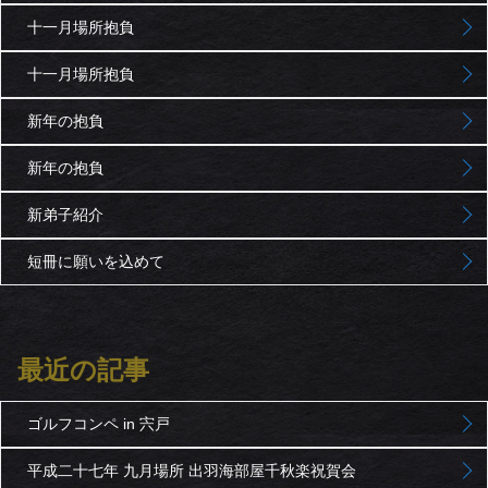
十一月場所抱負
十一月場所抱負
新年の抱負
新年の抱負
新弟子紹介
短冊に願いを込めて
最近の記事
ゴルフコンペ in 宍戸
平成二十七年 九月場所 出羽海部屋千秋楽祝賀会