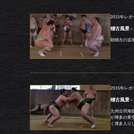
2015年レ
稽古風景 
朝稽古の追
2015年レ
稽古風景 
九州出羽海
が博多の青
く博多入りし