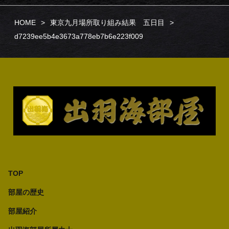
HOME
東京九月場所取り組み結果 五日目
d7239ee5b4e3673a778eb7b6e223f009
TOP
部屋の歴史
部屋紹介