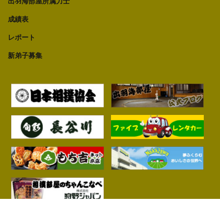
出羽海部屋所属力士
成績表
レポート
新弟子募集