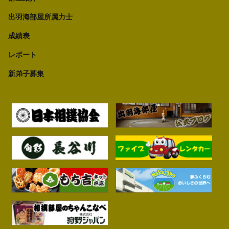
出羽海部屋所属力士
成績表
レポート
新弟子募集