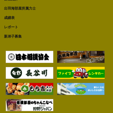
出羽海部屋所属力士
成績表
レポート
新弟子募集