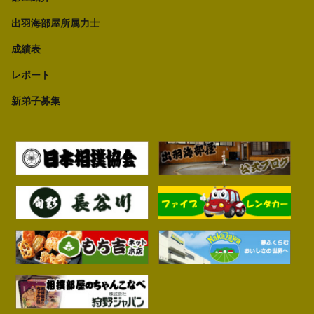
出羽海部屋所属力士
成績表
レポート
新弟子募集