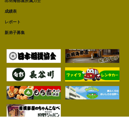
出羽海部屋所属力士
成績表
レポート
新弟子募集