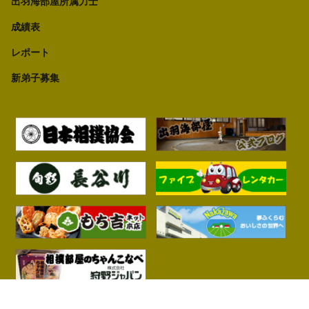
出羽海部屋所属力士
成績表
レポート
新弟子募集