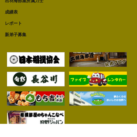
出羽海部屋所属力士
成績表
レポート
新弟子募集