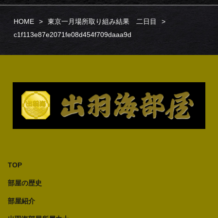
HOME
東京一月場所取り組み結果 二日目
c1f113e87e2071fe08d454f709daaa9d
TOP
部屋の歴史
部屋紹介