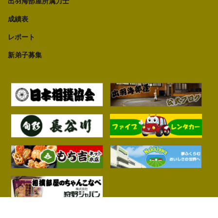
出羽海部屋所属力士
成績表
レポート
新弟子募集