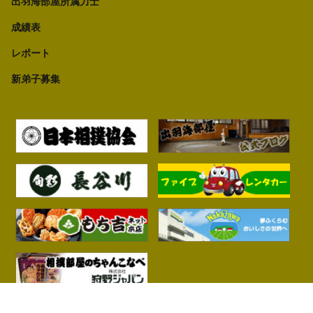
出羽海部屋所属力士
成績表
レポート
新弟子募集