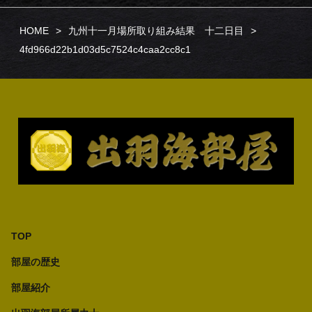
HOME
九州十一月場所取り組み結果 十二日目
4fd966d22b1d03d5c7524c4caa2cc8c1
TOP
部屋の歴史
部屋紹介