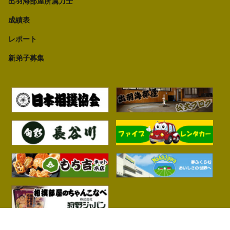
出羽海部屋所属力士
成績表
レポート
新弟子募集