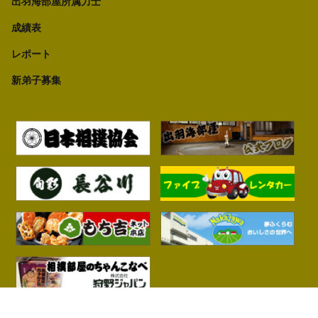
出羽海部屋所属力士
成績表
レポート
新弟子募集