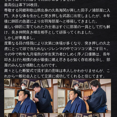
最高位は幕下16枚目。
尊敬する同郷和歌山県出身の久島海関が興した田子ノ浦部屋に入
門。大きな体を生かした突き押しを武器に出世しましたが、８年
後に師匠の急逝により出羽海部屋へと移籍してきました。
厳しい師匠に育てられた力士達はすぐに部屋の一員として打ち解
け、良き仲間良き稽古相手として頑張ってくれました。
しかし好事魔多し。
度重なる目の怪我により次第に休場が多くなり、突き押しの久之
虎にとって頭で当たれないジレンマの中でコツコツ過ごす日々。
その中で昨年九月場所の学生実力者ひしめく序ノ口優勝は、長年
叩き上げた相撲の炎が最後に燃え尽きるが如く存在感を示し、部
屋のみんなが感動したものです。
粛々とした断髪式で流す涙の意味は本人しかわかりませんが、こ
れから一般社会人として立派に成功してくれると信じてます。