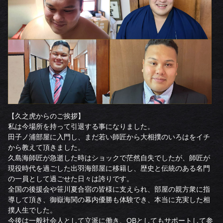
【久之虎からのご挨拶】
私は今場所を持って引退する事になりました。
田子ノ浦部屋に入門し、まだ若い師匠から大相撲のいろはをイチ
から教えて頂きました。
久島海師匠が急逝した時はショックで茫然自失でしたが、師匠が
現役時代を過ごした出羽海部屋に移籍し、歴史と伝統のある名門
の一員として過ごせた日々は誇りです。
全国の後援会や笹川夏合宿の皆様に支えられ、部屋の親方衆に指
導して頂き、御嶽海関の幕内優勝も体験でき、本当に充実した相
撲人生でした。
今後は一般社会人として立派に働き、OBとしてもサポートして参