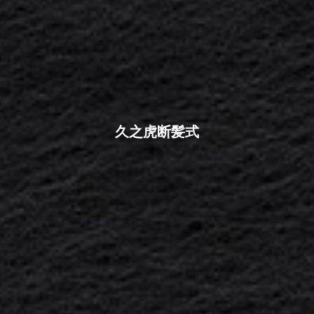
久之虎断髪式