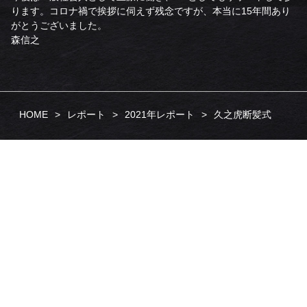
ります。コロナ禍で挨拶に伺えず残念ですが、本当に15年間あり
がとうございました。
森信之
HOME
レポート
2021年レポート
久之虎断髪式
TOP