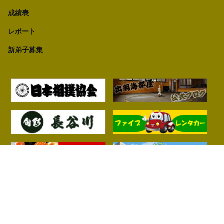
成績表
レポート
新弟子募集