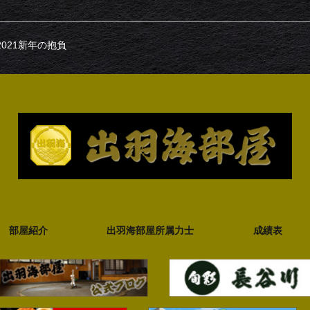
2021新年の抱負
部屋紹介
出羽海部屋所属力士
成績表