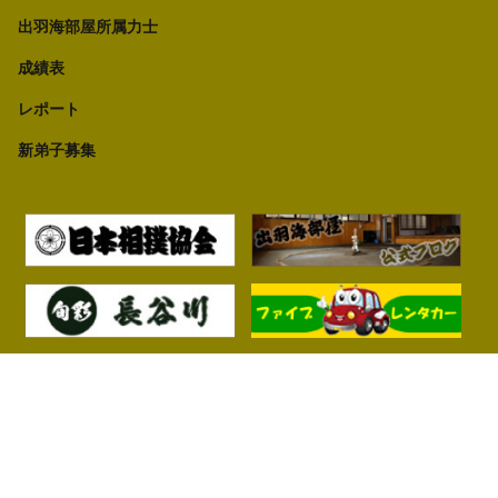
出羽海部屋所属力士
成績表
レポート
新弟子募集