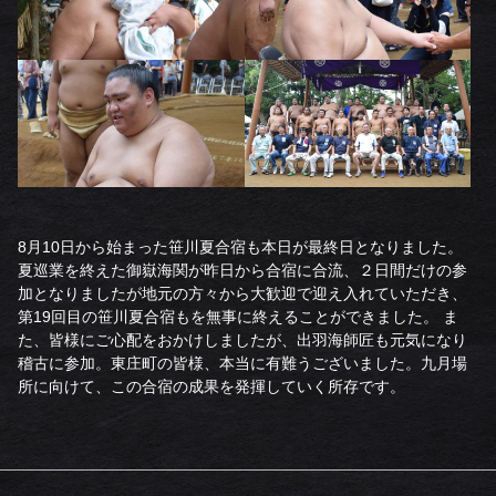
8月10日から始まった笹川夏合宿も本日が最終日となりました。
夏巡業を終えた御嶽海関が昨日から合宿に合流、２日間だけの参
加となりましたが地元の方々から大歓迎で迎え入れていただき、
第19回目の笹川夏合宿もを無事に終えることができました。 ま
た、皆様にご心配をおかけしましたが、出羽海師匠も元気になり
稽古に参加。東庄町の皆様、本当に有難うございました。九月場
所に向けて、この合宿の成果を発揮していく所存です。