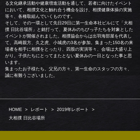
る文化継承活動や健康増進活動を通して、若者に向けたイベント
において、相撲文化と触れ合う機会を設け、相撲健康体操の実施
等々、各種取組んでいくものです。
そして、その一環として先日29日に第一生命本社ビルにて「大相
撲 日比谷場所」と銘打って、夏休みのちびっ子たちを対象とした
イベントが開催されました。相撲協会からは出羽海部屋を代表し
て、高崎親方、久之虎、小城虎の3名が参加。集まった150名の来
場者を相手に相撲をとったり、四股の実演等々、会場は大盛り上
がり。子供たちにとってまたとない夏休みの一日となった事と思
います。
集まったお子様たち、父兄の方々、第一生命のスタッフの方々、
誠に有難うございました。
HOME
レポート
2019年レポート
大相撲 日比谷場所