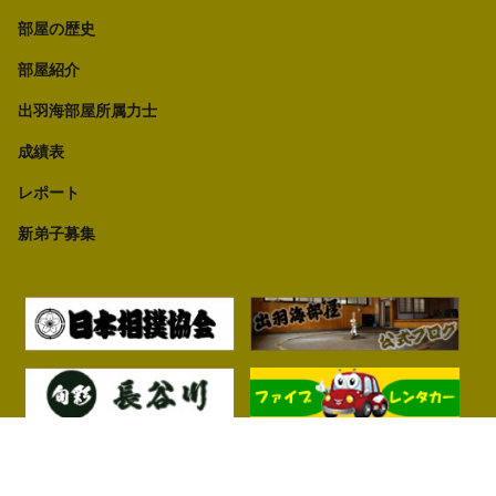
部屋の歴史
部屋紹介
出羽海部屋所属力士
成績表
レポート
新弟子募集