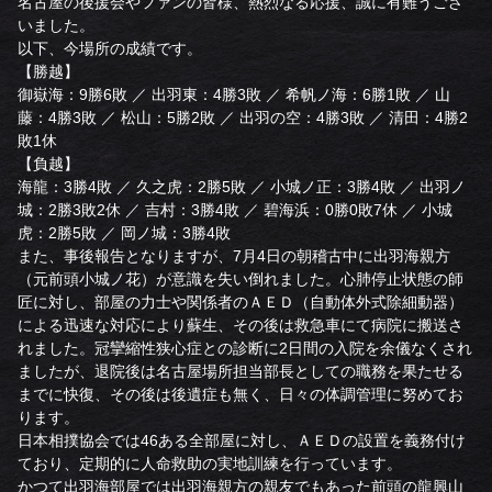
名古屋の後援会やファンの皆様、熱烈なる応援、誠に有難うござ
いました。
以下、今場所の成績です。
【勝越】
御嶽海：9勝6敗 ／ 出羽東：4勝3敗 ／ 希帆ノ海：6勝1敗 ／ 山
藤：4勝3敗 ／ 松山：5勝2敗 ／ 出羽の空：4勝3敗 ／ 清田：4勝2
敗1休
【負越】
海龍：3勝4敗 ／ 久之虎：2勝5敗 ／ 小城ノ正：3勝4敗 ／ 出羽ノ
城：2勝3敗2休 ／ 吉村：3勝4敗 ／ 碧海浜：0勝0敗7休 ／ 小城
虎：2勝5敗 ／ 岡ノ城：3勝4敗
また、事後報告となりますが、7月4日の朝稽古中に出羽海親方
（元前頭小城ノ花）が意識を失い倒れました。心肺停止状態の師
匠に対し、部屋の力士や関係者のＡＥＤ（自動体外式除細動器）
による迅速な対応により蘇生、その後は救急車にて病院に搬送さ
れました。冠攣縮性狭心症との診断に2日間の入院を余儀なくされ
ましたが、退院後は名古屋場所担当部長としての職務を果たせる
までに快復、その後は後遺症も無く、日々の体調管理に努めてお
ります。
日本相撲協会では46ある全部屋に対し、ＡＥＤの設置を義務付け
ており、定期的に人命救助の実地訓練を行っています。
かつて出羽海部屋では出羽海親方の親友でもあった前頭の龍興山