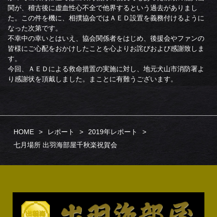
関が、稽古後に虚血性心不全で他界するという過去がありまし
た。この件を機に、相撲協会ではＡＥＤ設置を義務付けるように
なった次第です。
不幸中の幸いとはいえ、協会関係者をはじめ、後援会やファンの
皆様にご心配をおかけしたことを心よりお詫びおよび感謝致しま
す。
今回、ＡＥＤによる救命措置の実施に対し、地元犬山市消防署よ
り感謝状を頂戴しました。まことに有難うございます。
HOME
レポート
2019年レポート
七月場所 出羽海部屋千秋楽祝賀会