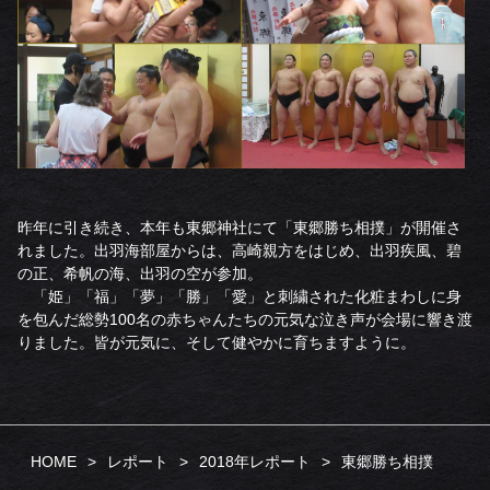
昨年に引き続き、本年も東郷神社にて「東郷勝ち相撲」が開催さ
れました。出羽海部屋からは、高崎親方をはじめ、出羽疾風、碧
の正、希帆の海、出羽の空が参加。
「姫」「福」「夢」「勝」「愛」と刺繍された化粧まわしに身
を包んだ総勢100名の赤ちゃんたちの元気な泣き声が会場に響き渡
りました。皆が元気に、そして健やかに育ちますように。
HOME
レポート
2018年レポート
東郷勝ち相撲