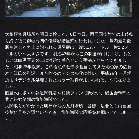
大相撲九月場所を明日に控えた、8日本日、両国国技館での土俵祭
り終了後に御嶽海関の優勝額贈呈式が行われました。幕内最高優
勝を達した力士に贈られる優勝額は、縦3.17メートル、横2.2メー
トルという大きさです。明治42年からこの制度がはじまり、もと
もとは白黒写真の上に油絵で着色という手法がとられてきまし
た。昭和26年以来、この着色の仕事を担当してきた彩色家の佐藤
寿々江氏の引退、また昨今のデジタル化に伴い、平成26年一月場
所よりデジタル処理されたカラー写真が用いられるようになりま
した。
贈呈式は多くの報道関係者や相撲ファンで賑わい、後援会幹部と
共に終始笑顔の御嶽海関でした。
大関取りがかかった明日からの九月場所、皆様、是非とも両国国
技館に足をお運びいただき、御嶽海関の応援をお願いいたしま
す。