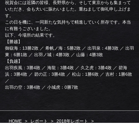
祝賀会には近隣の皆様、長野県から、そして東京からも集まって
いただき、会も大いに賑わいました。重ねまして御礼申し上げま
す。
この日を機に、一同新たな気持ちで精進していく所存です。本当
に有難うございました。
以下、今場所の結果です。
【勝越】
御嶽海：13勝2敗 ／ 希帆ノ海：5勝2敗 ／ 出羽泉：4勝3敗 ／ 出羽
東：6勝1敗 ／ 出羽ノ城：4勝3敗 ／ 山藤：4勝3敗
【負越】
出羽疾風：3勝4敗 ／ 海龍：3勝4敗 ／ 久之虎：3勝4敗 ／ 碧海
浜：3勝4敗 ／ 碧の正：3勝4敗 ／ 松山：1勝6敗 ／ 吉村：1勝6敗
／
出羽の空：3勝4敗 ／ 小城虎：0勝7敗
HOME
レポート
2018年レポート
出羽海部屋千秋楽打上げパーティー