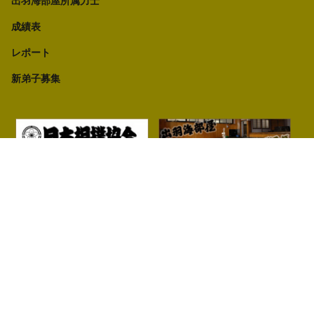
出羽海部屋所属力士
成績表
レポート
新弟子募集