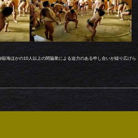
御嶽海ほかの10人以上の関脇衆による迫力のある申し合いが繰り広げら