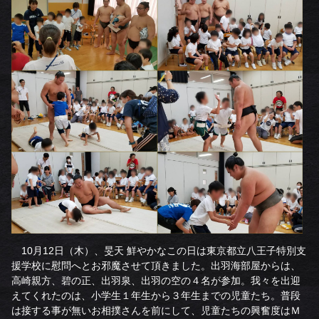
10月12日（木）、旻天 鮮やかなこの日は東京都立八王子特別支
援学校に慰問へとお邪魔させて頂きました。出羽海部屋からは、
高崎親方、碧の正、出羽泉、出羽の空の４名が参加。我々を出迎
えてくれたのは、小学生１年生から３年生までの児童たち。普段
は接する事が無いお相撲さんを前にして、児童たちの興奮度はＭ