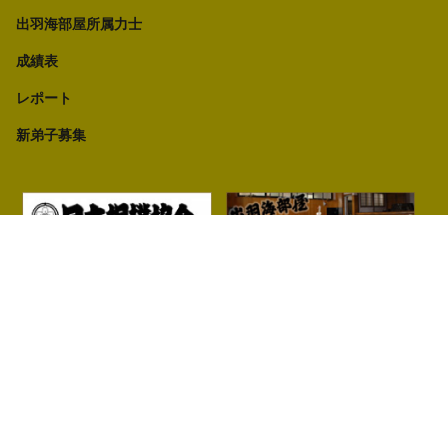
出羽海部屋所属力士
成績表
レポート
新弟子募集