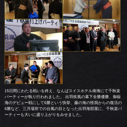
15日間にわたる戦いを終え、なんばスイスホテル南海にて千秋楽
パーティーが執り行われました。 出羽疾風の幕下全勝優勝、御嶽
海のデビュー戦にして6勝という快挙、藤の海の怪我からの復活の
6勝など、三月場所での台風の目となった出羽海部屋に、千秋楽パ
ーティーも大いに盛り上がりをみせました。