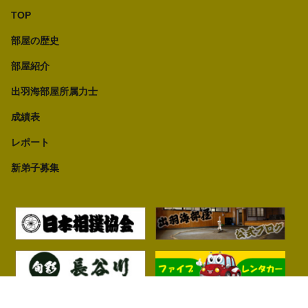
TOP
部屋の歴史
部屋紹介
出羽海部屋所属力士
成績表
レポート
新弟子募集