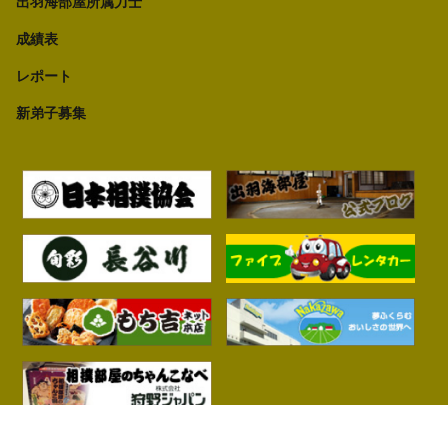
出羽海部屋所属力士
成績表
レポート
新弟子募集