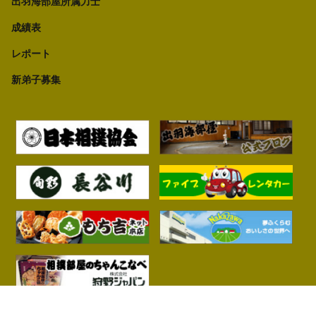
出羽海部屋所属力士
成績表
レポート
新弟子募集