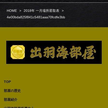
HOME
2018年 一月場所星取表
4e00bda825f841c5481aaa70fcdfe3bb
TOP
部屋の歴史
部屋紹介