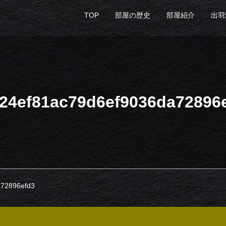
TOP
部屋の歴史
部屋紹介
出羽
24ef81ac79d6ef9036da72896
a72896efd3