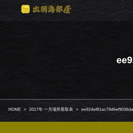
ee9
HOME
2017年 一月場所星取表
ee924ef81ac79d6ef9036d