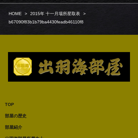
HOME
2015年 十一月場所星取表
b67090f83b1b79ba4430feadb46110f8
TOP
部屋の歴史
部屋紹介