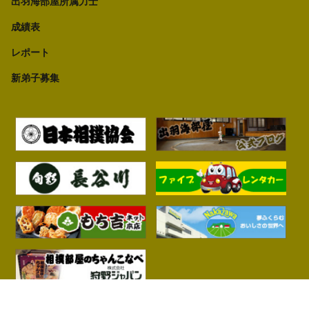
出羽海部屋所属力士
成績表
レポート
新弟子募集