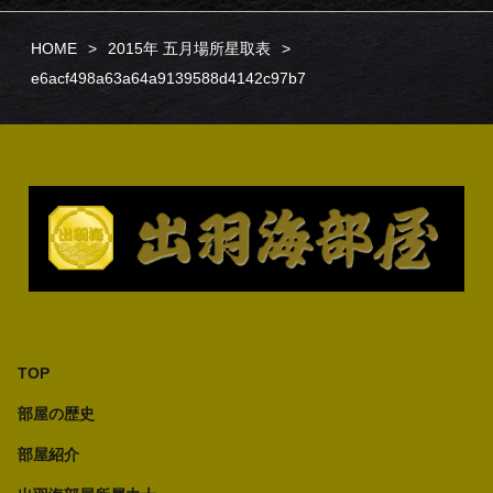
HOME
2015年 五月場所星取表
e6acf498a63a64a9139588d4142c97b7
TOP
部屋の歴史
部屋紹介