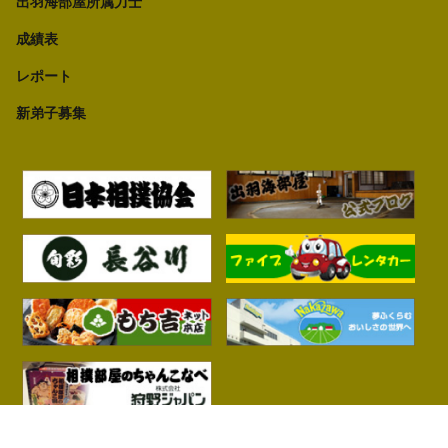
出羽海部屋所属力士
成績表
レポート
新弟子募集