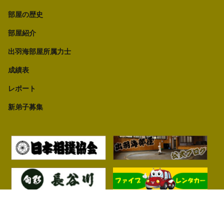
部屋の歴史
部屋紹介
出羽海部屋所属力士
成績表
レポート
新弟子募集