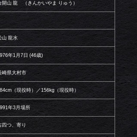
金開山 龍 （きんかいやま りゅう）
松山 龍水
976年1月7日 (46歳)
長崎県大村市
184cm（現役時）／156kg（現役時）
1991年3月場所
右四つ、寄り