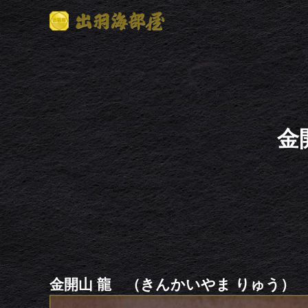
金
金開山 龍 （きんかいやま りゅう）