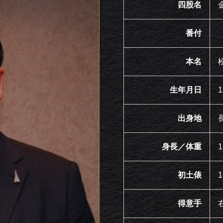
四股名
番付
本名
生年月日
1
出身地
身長／体重
初土俵
得意手