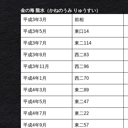
金の海 龍水（かねのうみ りゅうすい）
平成3年3月
前相
平成3年5月
東口14
平成3年7月
東二114
平成3年9月
西二83
平成3年11月
西二96
平成4年1月
西二70
平成4年3月
東二89
平成4年5月
東二47
平成4年7月
東二22
平成4年9月
東二57