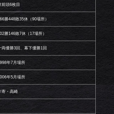
東前頭6枚目
466勝448敗35休（90場所）
102勝146敗7休（17場所）
十両優勝3回、幕下優勝1回
1998年7月場所
2006年5月場所
年寄・高崎