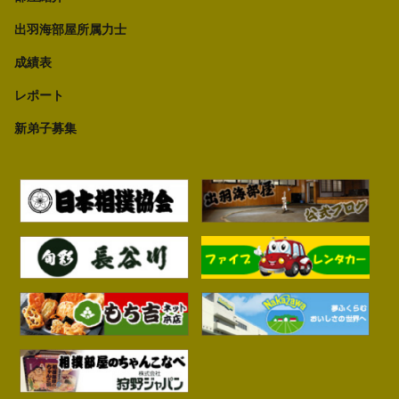
出羽海部屋所属力士
成績表
レポート
新弟子募集