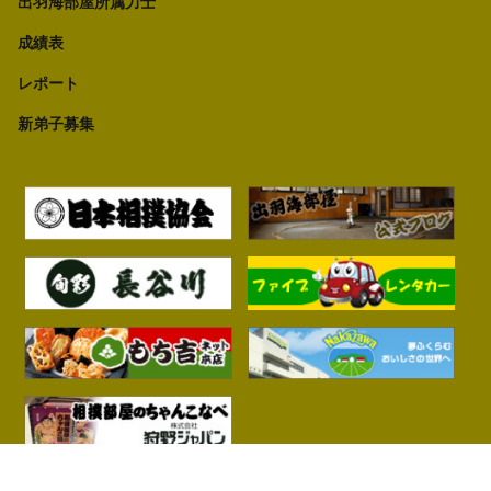
出羽海部屋所属力士
成績表
レポート
新弟子募集