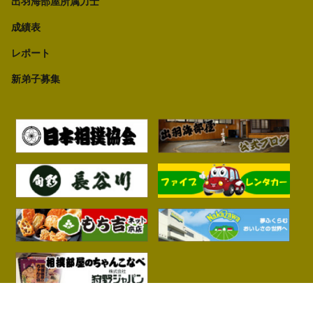
出羽海部屋所属力士
成績表
レポート
新弟子募集