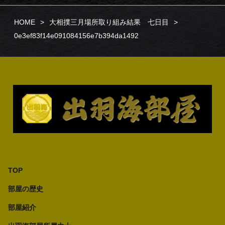
HOME
大相撲三月場所取り組み結果 七日目
0e3ef83f14e091084156e7b394da1492
TOP
部屋の歴史
部屋紹介