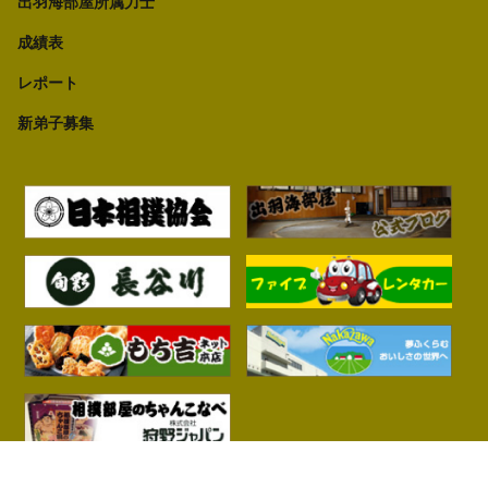
出羽海部屋所属力士
成績表
レポート
新弟子募集