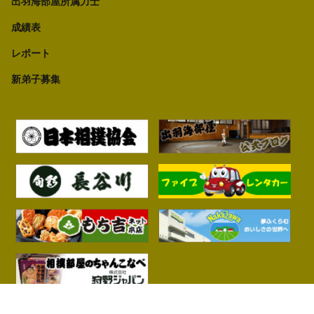
出羽海部屋所属力士
成績表
レポート
新弟子募集