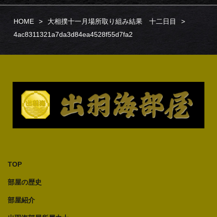
HOME
大相撲十一月場所取り組み結果 十二日目
4ac8311321a7da3d84ea4528f55d7fa2
TOP
部屋の歴史
部屋紹介