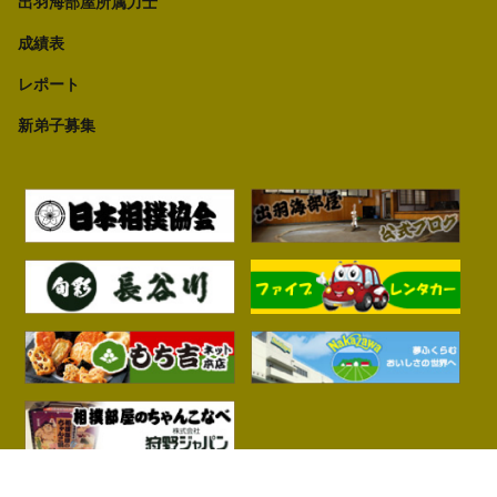
出羽海部屋所属力士
成績表
レポート
新弟子募集