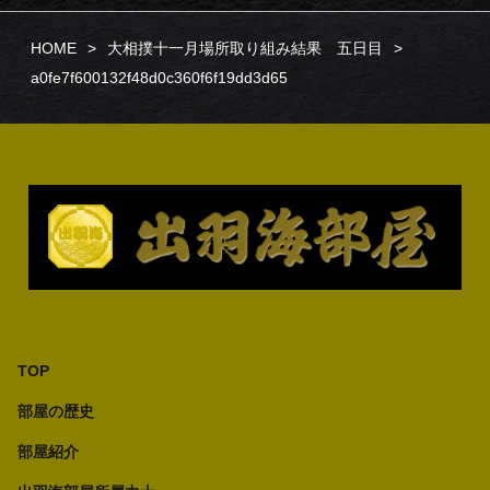
HOME
大相撲十一月場所取り組み結果 五日目
a0fe7f600132f48d0c360f6f19dd3d65
TOP
部屋の歴史
部屋紹介