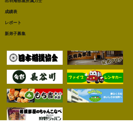
出羽海部屋所属力士
成績表
レポート
新弟子募集