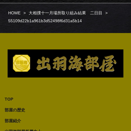
HOME
大相撲十一月場所取り組み結果 二日目
55109d22b1a961b3d52498f6d31a5b14
TOP
部屋の歴史
部屋紹介