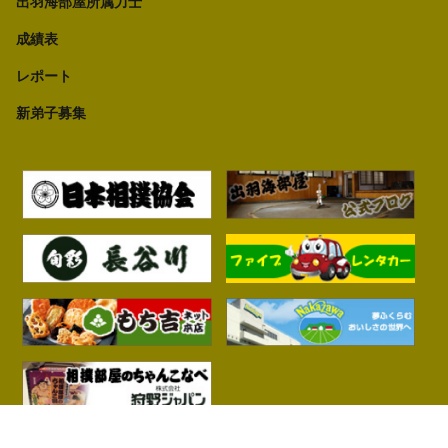
出羽海部屋所属力士
成績表
レポート
新弟子募集