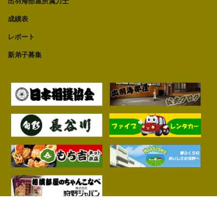
出羽海部屋所属力士
成績表
レポート
新弟子募集