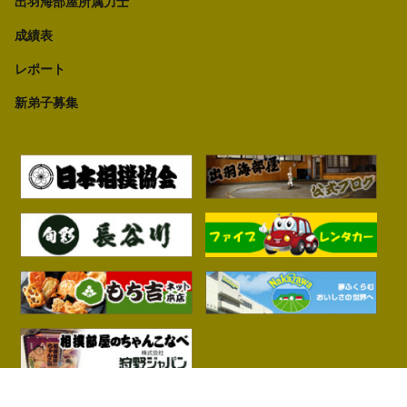
出羽海部屋所属力士
成績表
レポート
新弟子募集